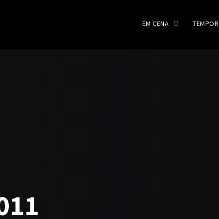
EM CENA
TEMPOR
011