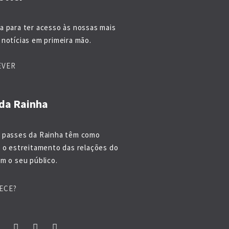
a para ter acesso às nossas mais
notícias em primeira mão.
EVER
da Rainha
 passes da Rainha têm como
o o estreitamento das relações do
m o seu público.
ECE?