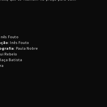
 Inês Fouto
ação
: Inês Fouto
ografia
: Paula Nobre
Rui Rebelo
alaça Batista
ra