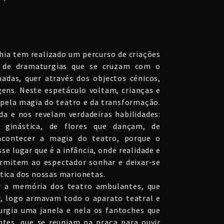
ia tem realizado um percurso de criações
ir de dramaturgias que se cruzam com o
adas, quer através dos objectos cénicos,
gens. Neste espetáculo voltam, crianças e
 pela magia do teatro e da transformação.
a e nos revelam verdadeiras habilidades:
 ginástica, de flores que dançam, de
 acontecer a magia do teatro, porque o
e lugar que é a infância, onde realidade e
rmitem ao espectador sonhar e deixar-se
ética dos nossas marionetas.
 a memória dos teatro ambulantes, que
, logo armavam todo o aparato teatral e
rgia uma janela e nela os fantoches que
ntes, que se reuniam na praça para ouvir