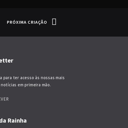
PRÓXIMA CRIAÇÃO
etter
a para ter acesso às nossas mais
notícias em primeira mão.
EVER
da Rainha