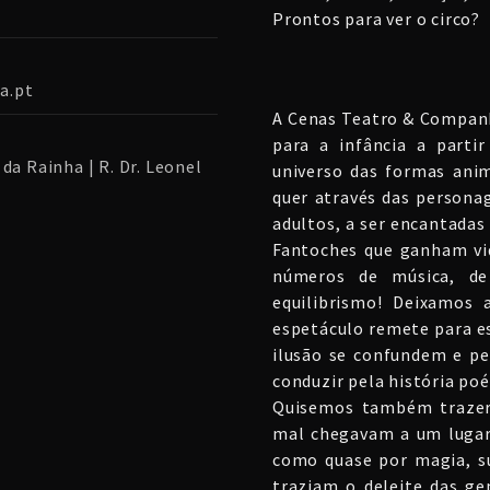
Prontos para ver o circo?
a.pt
A Cenas Teatro & Companh
para a infância a part
da Rainha | R. Dr. Leonel
universo das formas anim
quer através das persona
adultos, a ser encantadas
Fantoches que ganham vid
números de música, de
equilibrismo! Deixamos
espetáculo remete para ess
ilusão se confundem e pe
conduzir pela história po
Quisemos também trazer
mal chegavam a um lugar
como quase por magia, su
traziam o deleite das ge