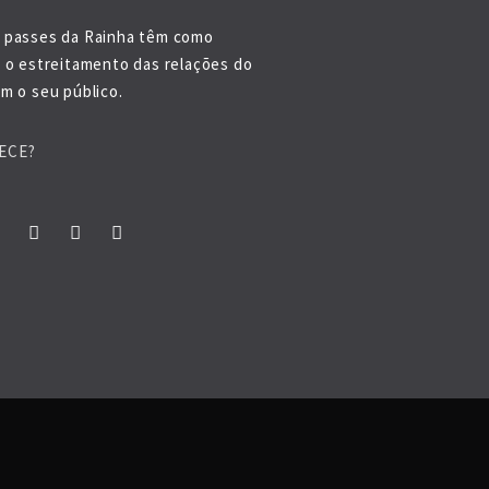
 passes da Rainha têm como
o o estreitamento das relações do
m o seu público.
ECE?