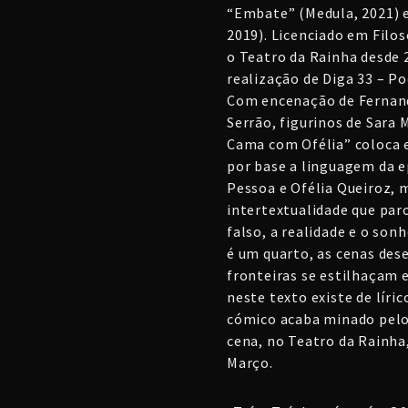
“Embate” (Medula, 2021) e
2019). Licenciado em Filo
o Teatro da Rainha desd
realização de Diga 33 – Po
Com encenação de Fernan
Serrão, figurinos de Sara 
Cama com Ofélia” coloca 
por base a linguagem da e
Pessoa e Ofélia Queiroz, 
intertextualidade que paro
falso, a realidade e o son
é um quarto, as cenas de
fronteiras se estilhaçam 
neste texto existe de líri
cómico acaba minado pelo 
cena, no Teatro da Rainha, 
Março.