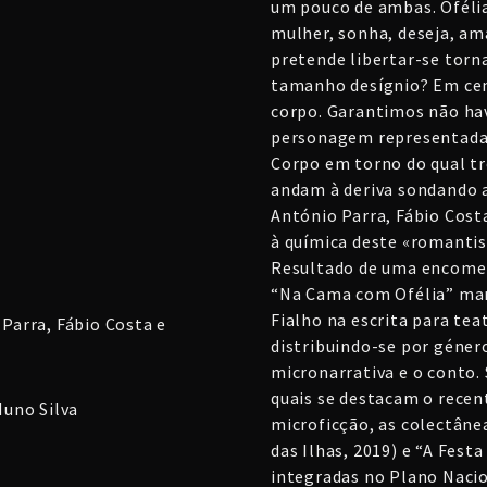
um pouco de ambas. Oféli
mulher, sonha, deseja, ama
pretende libertar-se torn
tamanho desígnio? Em cena
corpo. Garantimos não hav
personagem representada 
Corpo em torno do qual tr
andam à deriva sondando a
António Parra, Fábio Cost
à química deste «romantis
Resultado de uma encomen
“Na Cama com Ofélia” mar
Fialho na escrita para tea
Parra, Fábio Costa e
distribuindo-se por género
micronarrativa e o conto. 
quais se destacam o recen
uno Silva
microficção, as colectâne
das Ilhas, 2019) e “A Fest
integradas no Plano Nacio