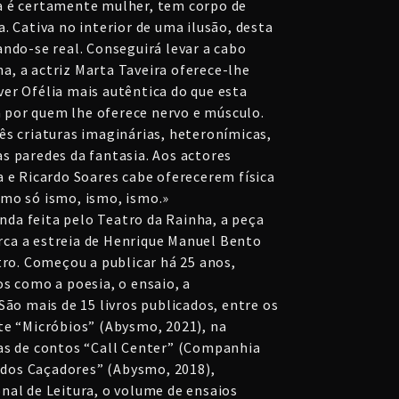
a é certamente mulher, tem corpo de
. Cativa no interior de uma ilusão, desta
ando-se real. Conseguirá levar a cabo
, a actriz Marta Taveira oferece-lhe
er Ofélia mais autêntica do que esta
por quem lhe oferece nervo e músculo.
ês criaturas imaginárias, heteronímicas,
s paredes da fantasia. Aos actores
a e Ricardo Soares cabe oferecerem física
mo só ismo, ismo, ismo.»
da feita pelo Teatro da Rainha, a peça
ca a estreia de Henrique Manuel Bento
tro. Começou a publicar há 25 anos,
s como a poesia, o ensaio, a
São mais de 15 livros publicados, entre os
te “Micróbios” (Abysmo, 2021), na
as de contos “Call Center” (Companhia
a dos Caçadores” (Abysmo, 2018),
nal de Leitura, o volume de ensaios