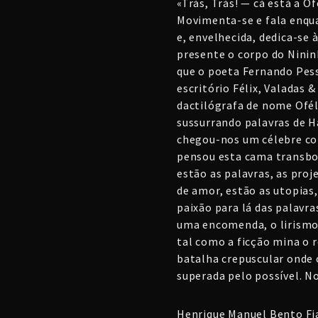
«Trás, Trás! — cá está a 
Movimenta-se e fala enqu
e, envelhecida, dedica-se
presente o corpo do Nininh
que o poeta Fernando Pess
escritório Félix, Valadas &
dactilógrafa de nome Ofél
sussurrando palavras de H
chegou-nos um célebre conj
pensou esta cama transbo
estão as palavras, as proj
de amor, estão as utopias,
paixão para lá das palavra
uma encomenda, o lirismo
tal como a ficção mina o 
batalha crepuscular onde 
superada pelo possível. N
Henrique Manuel Bento Fi