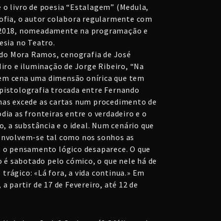
 o livro de poesia “Estalagem” (Medula,
sofia, o autor colabora regularmente com
e 2018, nomeadamente na programação e
esia no Teatro.
do Mora Ramos, cenografia de José
Miro e iluminação de Jorge Ribeiro, “Na
em cena uma dimensão onírica que tem
pistolografia trocada entre Fernando
mas excede as cartas num procedimento de
dia as fronteiras entre o verdadeiro e o
ho, a substância e o ideal. Num cenário que
senvolvem-se tal como nos sonhos as
e o pensamento lógico desaparece. O que
co é sabotado pelo cómico, o que nele há de
trágico: «Lá fora, a vida continua.» Em
a partir de 17 de Fevereiro, até 12 de