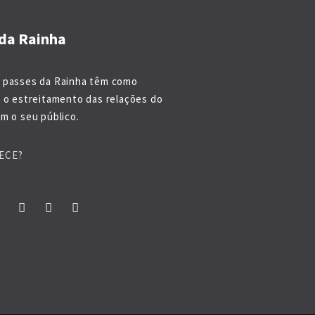
da Rainha
 passes da Rainha têm como
o o estreitamento das relações do
m o seu público.
ECE?