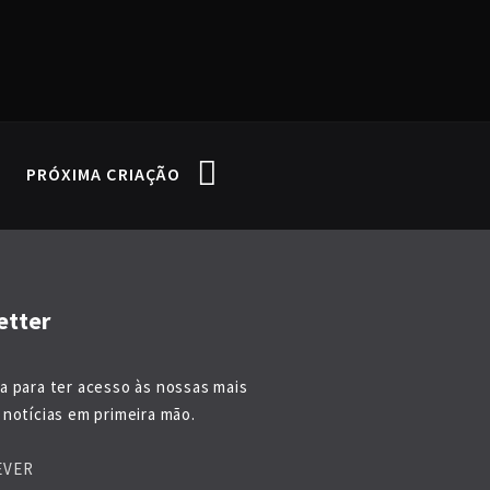
PRÓXIMA CRIAÇÃO
etter
a para ter acesso às nossas mais
notícias em primeira mão.
EVER