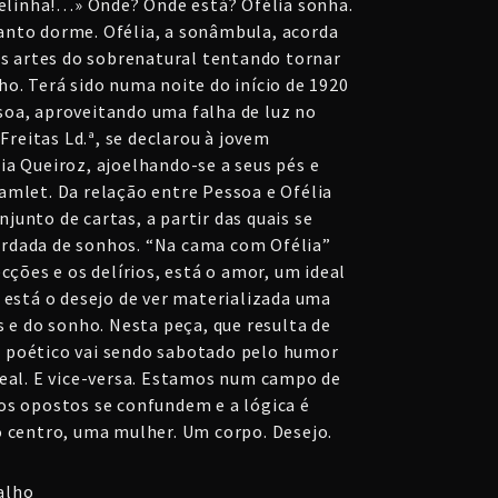
Ofelinha!…» Onde? Onde está? Ofélia sonha.
anto dorme. Ofélia, a sonâmbula, acorda
 às artes do sobrenatural tentando tornar
o. Terá sido numa noite do início de 1920
oa, aproveitando uma falha de luz no
 Freitas Ld.ª, se declarou à jovem
ia Queiroz, ajoelhando-se a seus pés e
amlet. Da relação entre Pessoa e Ofélia
unto de cartas, a partir das quais se
rdada de sonhos. “Na cama com Ofélia”
ecções e os delírios, está o amor, um ideal
 está o desejo de ver materializada uma
s e do sonho. Nesta peça, que resulta de
 poético vai sendo sabotado pelo humor
real. E vice-versa. Estamos num campo de
os opostos se confundem e a lógica é
o centro, uma mulher. Um corpo. Desejo.
alho