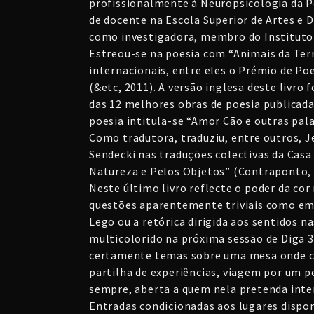
profissionalmente à Neuropsicologia da Pe
de docente na Escola Superior de Artes e D
como investigadora, membro do Instituto 
Estreou-se na poesia com “Animais da Terr
internacionais, entre eles o Prémio de Po
(&etc, 2011). A versão inglesa deste livro
das 12 melhores obras de poesia publicada
poesia intitula-se “Amor Cão e outras pala
Como tradutora, traduziu, entre outros, J
Sendecki nas traduções colectivas da Casa
Natureza e Pelos Objetos” (Contraponto, 2
Neste último livro reflecte o poder da co
questões aparentemente triviais como em 
Lego ou a retórica dirigida aos sentidos n
multicolorido na próxima sessão de Diga 33
certamente temas sobre uma mesa onde ca
partilha de experiências, viagem por um p
sempre, aberta a quem nela pretenda inter
Entradas condicionadas aos lugares dispon