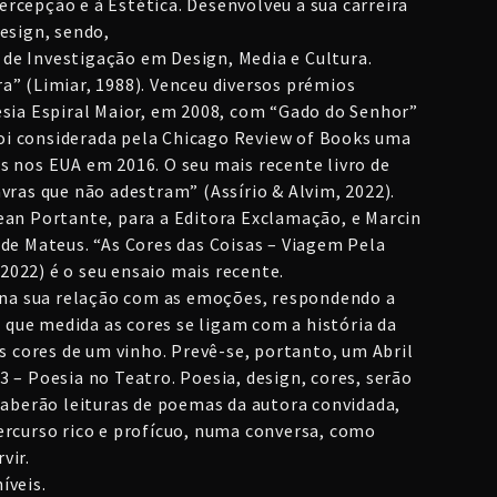
rcepção e à Estética. Desenvolveu a sua carreira
esign, sendo,
de Investigação em Design, Media e Cultura.
a” (Limiar, 1988). Venceu diversos prémios
esia Espiral Maior, em 2008, com “Gado do Senhor”
 foi considerada pela Chicago Review of Books uma
s nos EUA em 2016. O seu mais recente livro de
vras que não adestram” (Assírio & Alvim, 2022).
ean Portante, para a Editora Exclamação, e Marcin
 de Mateus. “As Cores das Coisas – Viagem Pela
022) é o seu ensaio mais recente.
r na sua relação com as emoções, respondendo a
que medida as cores se ligam com a história da
as cores de um vinho. Prevê-se, portanto, um Abril
 – Poesia no Teatro. Poesia, design, cores, serão
berão leituras de poemas da autora convidada,
ercurso rico e profícuo, numa conversa, como
vir.
íveis.