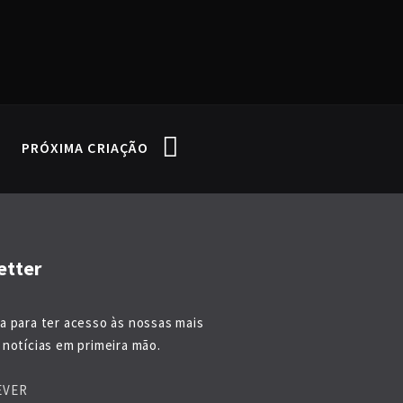
PRÓXIMA CRIAÇÃO
etter
a para ter acesso às nossas mais
notícias em primeira mão.
EVER