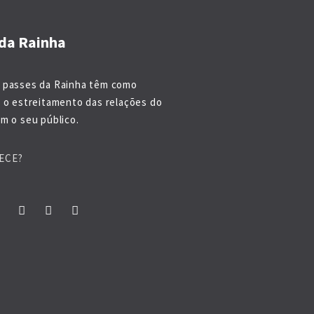
da Rainha
 passes da Rainha têm como
o o estreitamento das relações do
m o seu público.
ECE?