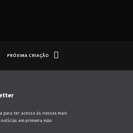
PRÓXIMA CRIAÇÃO
etter
a para ter acesso às nossas mais
notícias em primeira mão.