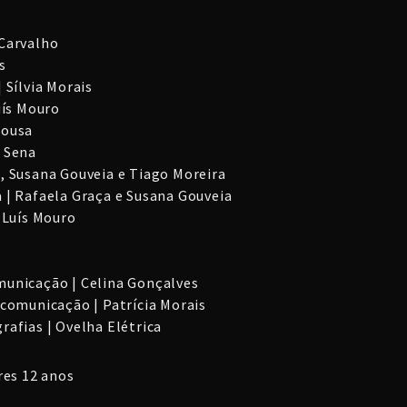
 Carvalho
s
 Sílvia Morais
uís Mouro
Sousa
o Sena
, Susana Gouveia e Tiago Moreira
 | Rafaela Graça e Susana Gouveia
 Luís Mouro
o
municação | Celina Gonçalves
 comunicação | Patrícia Morais
rafias | Ovelha Elétrica
res 12 anos