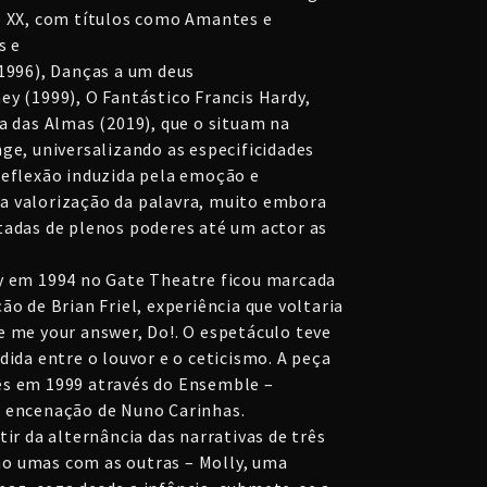
o XX, com títulos como Amantes e
s e
(1996), Danças a um deus
ey (1999), O Fantástico Francis Hardy,
a das Almas (2019), que o situam na
ge, universalizando as especificidades
reflexão induzida pela emoção e
a valorização da palavra, muito embora
tadas de plenos poderes até um actor as
y em 1994 no Gate Theatre ficou marcada
ão de Brian Friel, experiência que voltaria
e me your answer, Do!. O espetáculo teve
dida entre o louvor e o ceticismo. A peça
ês em 1999 através do Ensemble –
m encenação de Nuno Carinhas.
tir da alternância das narrativas de três
o umas com as outras – Molly, uma