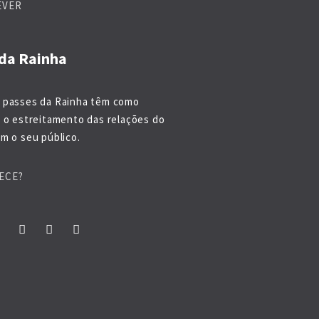
EVER
da Rainha
 passes da Rainha têm como
o o estreitamento das relações do
m o seu público.
ECE?