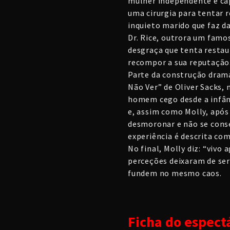
mulher independente e cap
uma cirurgia para tentar r
inquieto marido que faz da
Dr. Rice, outrora um famo
desgraça que tenta restau
recompor a sua reputação
Parte da construção dramá
Não Ver” de Oliver Sacks,
homem cego desde a infânc
e, assim como Molly, após
desmoronar e não se conse
experiência é descrita co
No final, Molly diz: “vivo
perceções deixaram de ser 
fundem no mesmo caos.
Ficha do espect