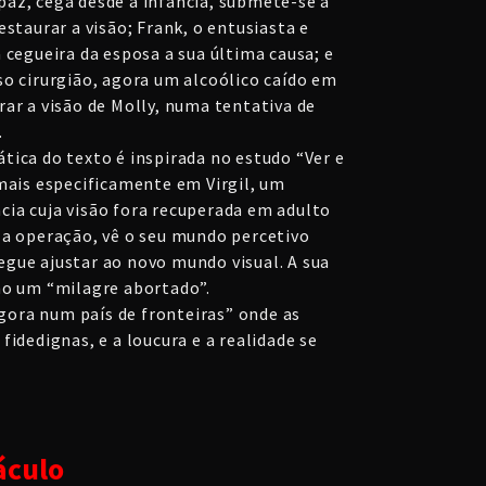
az, cega desde a infância, submete-se a
estaurar a visão; Frank, o entusiasta e
 cegueira da esposa a sua última causa; e
so cirurgião, agora um alcoólico caído em
rar a visão de Molly, numa tentativa de
.
tica do texto é inspirada no estudo “Ver e
 mais especificamente em Virgil, um
ia cuja visão fora recuperada em adulto
 a operação, vê o seu mundo percetivo
gue ajustar ao novo mundo visual. A sua
mo um “milagre abortado”.
 agora num país de fronteiras” onde as
fidedignas, e a loucura e a realidade se
áculo