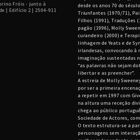
rino Fróis - junto à
desde os anos 70 do sécul
e | Edifício 2 | 2504-911
Triunfantes (1970/71), Pai
Filhos (1991), Traduções 
pagão (1996), Molly Sween
curandeiro (2000) e Terapi
linhagem de Yeats e de Syn
irlandesas, convocando à 
imaginação sustentadas n
“as palavras não sejam do
libertar e as preencher”.
A estreia de Molly Sweene
por ser a primeira encenaç
a repetir em 1997 com Giv
na altura uma receção divi
chega ao público portugu
Sociedade de Actores, co
O texto estrutura-se a par
personagens sem interaçã