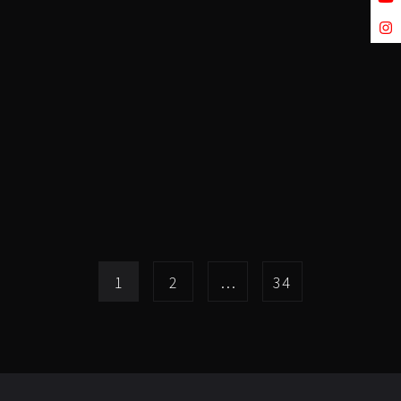
1
2
…
34