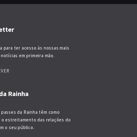
etter
a para ter acesso às nossas mais
notícias em primeira mão.
EVER
da Rainha
 passes da Rainha têm como
o o estreitamento das relações do
m o seu público.