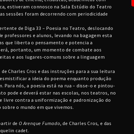
ca, estiveram connosco na Sala Estúdio do Teatro
as sessões foram decorrendo com periodicidade
rtente de Diga 33 – Poesia no Teatro, deslocando
 de professores e alunos, levando na bagagem esta
s que liberta o pensamento e potencia a
s será, portanto, um momento de combate aos
 feitas e aos lugares-comuns sobre a linguagem
de Charles Cros e das instruções para a sua leitura
esmistificar a ideia do poema enquanto produção
 Para nós, a poesia está na rua – disse-o e pintou-
nto pode e deverá estar nas escolas, nos teatros, no
o e livre contra a uniformização e padronização do
o sobre o mundo em que vivemos.
partir de
O Arenque Fumado
, de Charles Cros, e das
oquelin cadet.