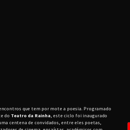
 encontros que tem por mote a poesia. Programado
te do
Teatro da Rainha
, este ciclo foi inaugurado
uma centena de convidados, entre eles poetas,
alizadores de cinema, ensaístas, académicos com