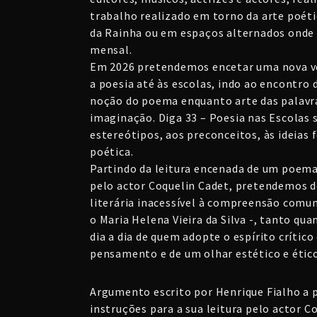
trabalho realizado em torno da arte poéti
da Rainha ou em espaços alternados onde 
mensal.
Em 2026 pretendemos encetar uma nova ve
a poesia até às escolas, indo ao encontro
noção do poema enquanto arte das palavra
imaginação. Diga 33 – Poesia nas Escola
estereótipos, aos preconceitos, às ideias
poética.
Partindo da leitura encenada de um poema 
pelo actor Coquelin Cadet, pretendemos d
literária inacessível à compreensão comum.
o Maria Helena Vieira da Silva -, tanto qua
dia a dia de quem adopte o espírito crític
pensamento e de um olhar estético e étic
Argumento escrito por Henrique Fialho a 
instruções para a sua leitura pelo actor C