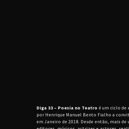
Diga 33 – Poesia no Teatro
é um ciclo de
por Henrique Manuel Bento Fialho a convi
em Janeiro de 2018. Desde então, mais de 
editores, músicos, actrizes e actores, re