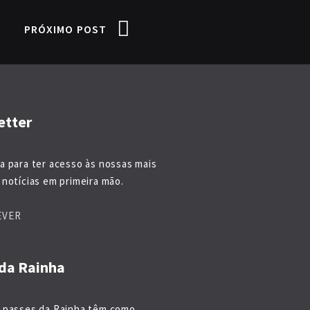
PRÓXIMO POST
etter
a para ter acesso às nossas mais
notícias em primeira mão.
EVER
da Rainha
 passes da Rainha têm como