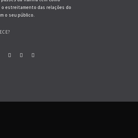
o o estreitamento das relações do
m o seu público.
ECE?