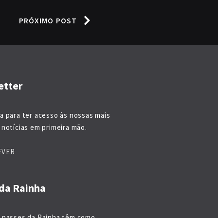
PRÓXIMO POST
etter
a para ter acesso às nossas mais
notícias em primeira mão.
EVER
da Rainha
 passes da Rainha têm como