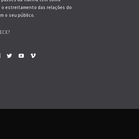
o o estreitamento das relações do
m o seu público.
ECE?