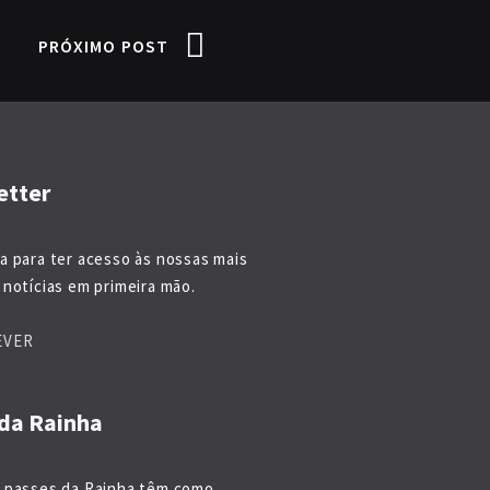
PRÓXIMO POST
etter
a para ter acesso às nossas mais
notícias em primeira mão.
EVER
da Rainha
 passes da Rainha têm como