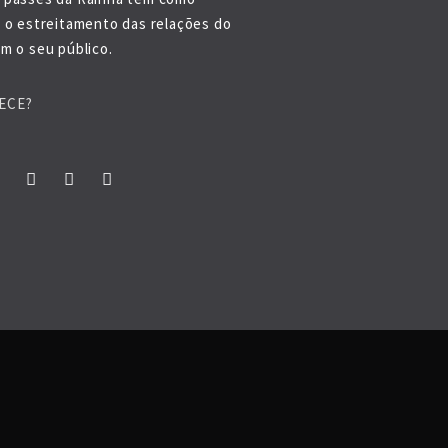
o o estreitamento das relações do
m o seu público.
ECE?