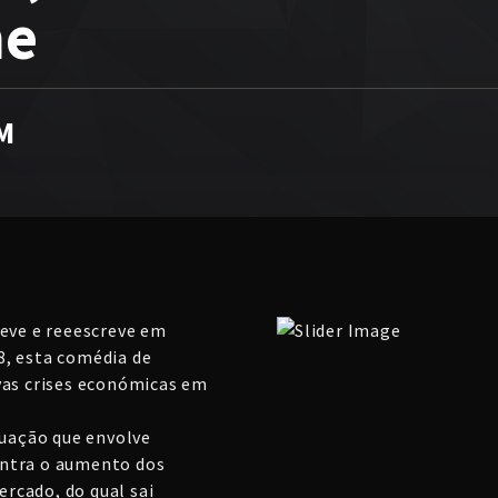
me
M
reve e reeescreve em
8, esta comédia de
vas crises económicas em
tuação que envolve
ontra o aumento dos
rcado, do qual sai