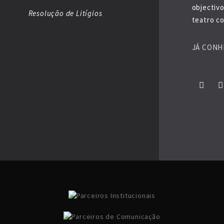
objectiv
Resolução de Litígios
teatro co
JÁ CONH