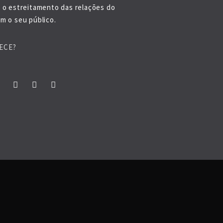
o o estreitamento das relações do
m o seu público.
ECE?