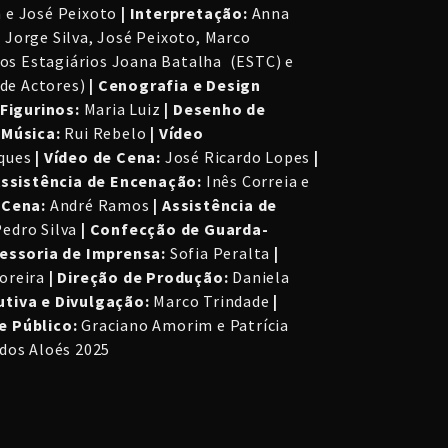
 e José Peixoto
| Interpretação:
Anna
Jorge Silva, José Peixoto, Marco
e os Estagiários Joana Batalha (ESTC) e
 de Actores)
| Cenografia e Design
 Figurinos:
Maria Luiz
| Desenho de
 Música:
Rui Rebelo
| Vídeo
sques
| Vídeo de Cena:
José Ricardo Lopes
|
Assistência de Encenação:
Inês Correia e
 Cena:
André Ramos
| Assistência de
edro Silva
| Confecção de Guarda-
sessoria de Imprensa:
Sofia Peralta
|
oreira
| Direção de Produção:
Daniela
tiva e Divulgação:
Marco Trindade
|
e Público:
Graciano Amorim e Patrícia
dos Aloés 2025