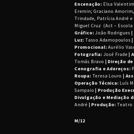
Encenação:
Elsa Valentim
Eremin; Graciano Amorim, 
Trindade, Patrícia André 
Miguel Cruz (Act – Escola
Gráfico:
João Rodrigues
|
Luz:
Tasso Adamopoulos
|
Promocional:
Aurélio Va
Fotografia:
José Frade
| 
Tomás Bravo
| Direção de
Cenografia e Adereços:
P
Roupa:
Teresa Louro
| As
Operação Técnica:
Luís M
Sampaio
| Produção Execu
Divulgação e Mediação d
André
| Produção:
Teatro 
M/12