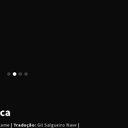
ica
 Rame
| Tradução:
Gil Salgueiro Nave
|