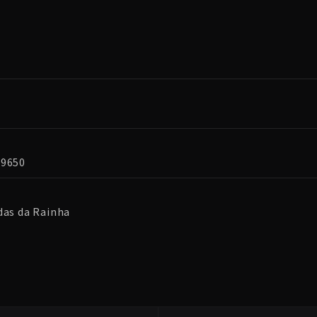
89650
das da Rainha