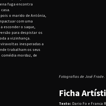
lena fuga encontra
 casa.
 pois o marido de Antónia,
ompactuar com uma
 a esconder o saque,
ersão para despistar os
toda a vizinhança.
viravoltas inesperadas a
 onde trabalham os seus
a comédia mordaz, de
Fotografias de José Frade
.
Ficha Artíst
Texto:
Dario Fo e Franca