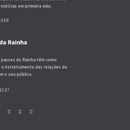
notícias em primeira mão.
EVER
da Rainha
 passes da Rainha têm como
o o estreitamento das relações do
m o seu público.
ECE?