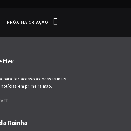
PRÓXIMA CRIAÇÃO
etter
a para ter acesso às nossas mais
notícias em primeira mão.
EVER
da Rainha