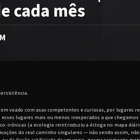
 de cada mês
PM
persistência.
tem voado com asas competentes e curiosas, por lugares r
o esses lugares mais ou menos inesperados a que chegamos
co-irónicas (a ecologia reintroduziu a écloga no mapa diário
tivações do real caminho singulares — não sendo assim, não 
ou da ilusão artificiada de um vazio, necessariamente meto