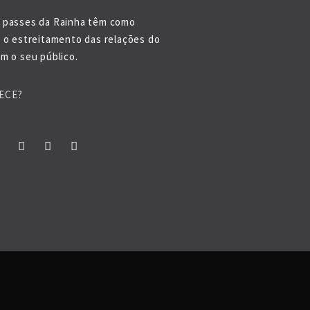
 passes da Rainha têm como
o o estreitamento das relações do
m o seu público.
ECE?