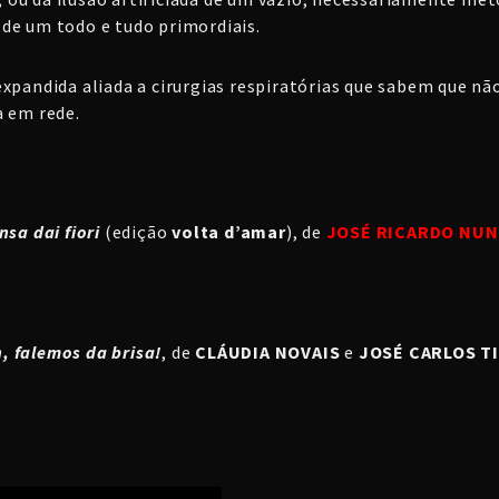
io de um todo e tudo primordiais.
expandida aliada a cirurgias respiratórias que sabem que n
a em rede.
nsa dai fiori
(edição
volta d’amar
), de
JOSÉ RICARDO NUN
, falemos da brisa!
, de
CLÁUDIA NOVAIS
e
JOSÉ CARLOS T